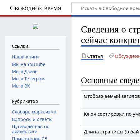
Свободное время
Сведения о ст
сейчас конкре
Ссылки
Статья
Обсужден
Наши книги
Мы на YouTube
Мы в Дзене
Основные сведе
Мы в Телеграм
Мы в ВК
Отображаемый заголов
Рубрикатор
Словарь марксизма
Ключ сортировки по у
Вопросы и ответы
Путеводитель по
диалектике
Длина страницы (в бай
Приложение СВ