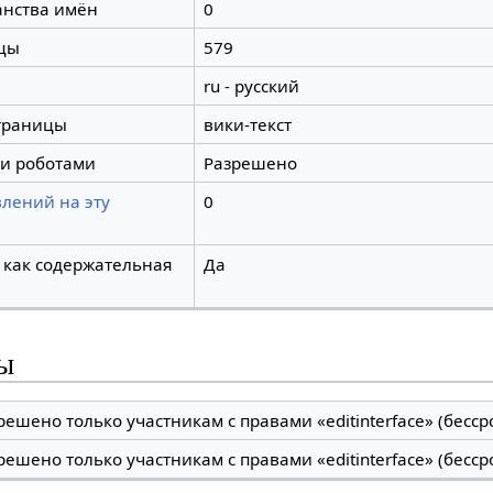
анства имён
0
цы
579
ru - русский
траницы
вики-текст
и роботами
Разрешено
лений на эту
0
 как содержательная
Да
ы
решено только участникам с правами «editinterface» (бесср
решено только участникам с правами «editinterface» (бесср