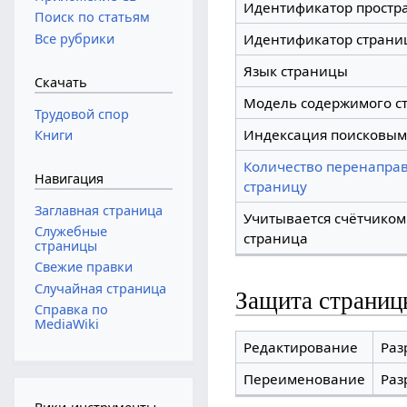
Идентификатор простр
Поиск по статьям
Все рубрики
Идентификатор страни
Язык страницы
Скачать
Модель содержимого с
Трудовой спор
Индексация поисковым
Книги
Количество перенаправ
Навигация
страницу
Заглавная страница
Учитывается счётчиком
Служебные
страница
страницы
Свежие правки
Случайная страница
Защита страниц
Справка по
MediaWiki
Редактирование
Раз
Переименование
Раз